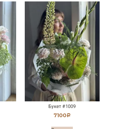
Букет #1009
7100
Р