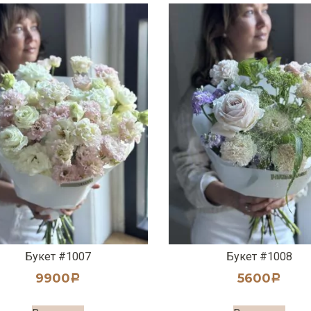
Букет #1007
Букет #1008
9900
5600
Р
Р