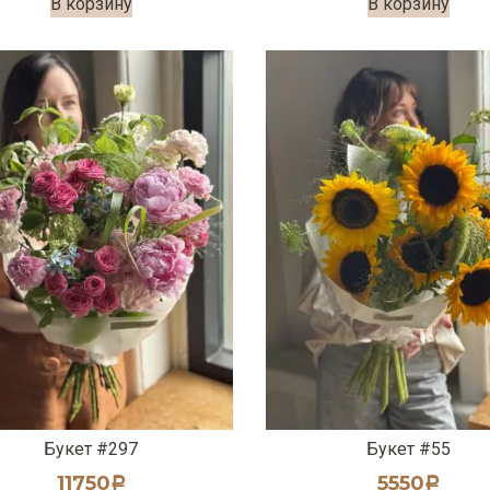
В корзину
В корзину
Букет #297
Букет #55
11750
5550
Р
Р