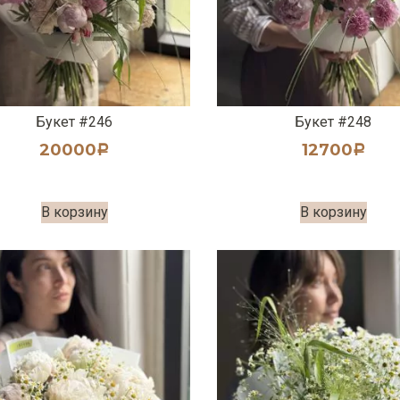
Букет #246
Букет #248
20000
12700
Р
Р
В корзину
В корзину