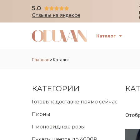
5.0





Отзывы на яндексе
Каталог
>
Главная
Каталог
КАТЕГОРИИ
КА
Готовы к доставке прямо сейчас
Пионы
Отобр
Пионовидные розы
Букеты цветов до 4000₽