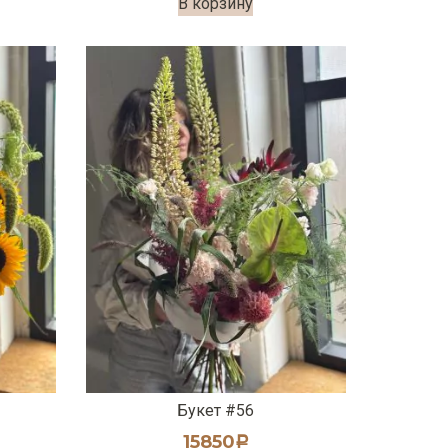
В корзину
Букет #56
15850
Р