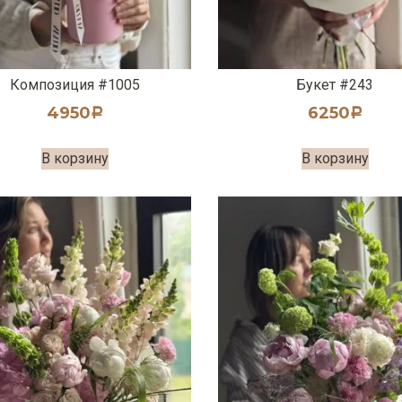
Композиция #1005
Букет #243
4950
6250
Р
Р
В корзину
В корзину