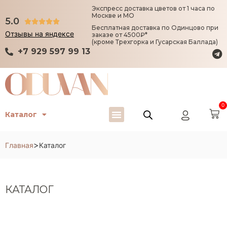
Экспресс доставка цветов от 1 часа по
Москве и МО
5.0





Бесплатная доставка по Одинцово при
Отзывы на яндексе
заказе от 4500₽*
(кроме Трехгорка и Гусарская Баллада)
+7 929 597 99 13
0
Каталог
>
Главная
Каталог
КАТАЛОГ