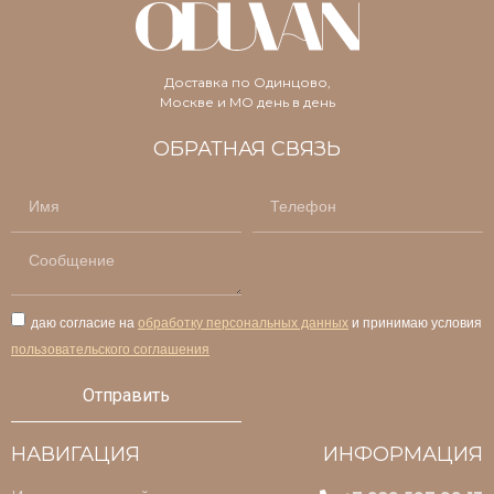
В «ODUVAN» можно заказать букет цветов с
доставкой. Для клиентов представлены букеты:
Доставка по Одинцово,
Москве и МО день в день
из пионов;
из пионов Сара Бернар;
ОБРАТНАЯ СВЯЗЬ
из белых пионов;
из коралловых пионов;
из маттиолы;
из ромашек;
из роз;
101 роза;
из кустовых роз;
даю согласие на
обработку персональных данных
и принимаю условия
из пионовидных роз;
пользовательского соглашения
из эустомы;
Отправить
из гортензий;
из диантусов;
из гвоздик;
НАВИГАЦИЯ
ИНФОРМАЦИЯ
композиции.