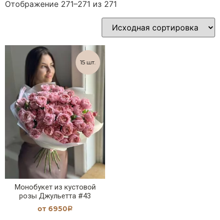
Отображение 271–271 из 271
15 шт.
Монобукет из кустовой
розы Джульетта #43
от
6950
Р