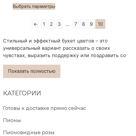
Выбрать параметры
←
1
2
3
…
7
8
9
10
Стильный и эффектный букет цветов – это
универсальный вариант рассказать о своих
чувствах, выразить поддержку или поздравить со
значимой датой. Теперь, чтобы выбрать подходящий
букет и доставить его адресату, не нужно тратить
Показать полностью
много времени. Достаточно заказать букет с
доставкой. Интернет-магазин «ODUVAN»
осуществляет привоз цветочных композиций в
КАТЕГОРИИ
Одинцово, а также другие города Москвы и
Московской области.
Готовы к доставке прямо сейчас
Что мы можем
Пионы
предложить?
Пионовидные розы