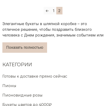
←
1
2
Элегантные букеты в шляпной коробке – это
отличное решение, чтобы поздравить близкого
человека с Днем рождения, значимым событием или
профессиональным праздником. Презентовать такой
букет можно без повода в знак внимания или для
Показать полностью
поднятия настроения. Шляпный букет – это
интересный вариант для тематической фотосессии.
КАТЕГОРИИ
Интересное оформление букетов сделало такую
форму подачи цветов настоящим трендом, который
Готовы к доставке прямо сейчас
уже несколько сезонов не выходит из моды.
Пионы
Покупая букет цветов в коробке, можно
рассчитывать на:
Пионовидные розы
удобную транспортировку.
Получатель с
Букеты цветов до 4000₽