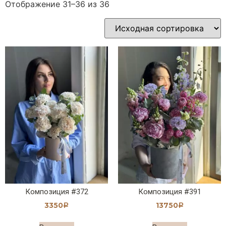
Отображение 31–36 из 36
Композиция #372
Композиция #391
3350
13750
Р
Р