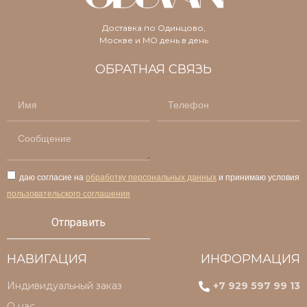
Добавив веточки и листочки, легко придать
композиции объем и сделать ее более эффектной.
Доставка по Одинцово,
Москве и МО день в день
Цена на букет в шляпной коробке зависит от
количества и сорта растений, сезонности, а также
ОБРАТНАЯ СВЯЗЬ
времени их сборки. В композиции могут быть
использованы розы, гортензии, ромашки, пионы, а
также другие растения.
Чтобы купить букет в шляпной коробке в Одинцово,
достаточно связаться с менеджером по телефону
или заполнить форму заявки на сайте. Процесс
даю согласие на
обработку персональных данных
и принимаю условия
оформления занимает несколько минут. При этом
пользовательского соглашения
заказчик может находиться в любой точке мира.
Отправить
Купить букет в шляпной
коробке в Одинцово
НАВИГАЦИЯ
ИНФОРМАЦИЯ
Индивидуальный заказ
+7 929 597 99 13
Каждый букет в коробке собирается с особым
О нас