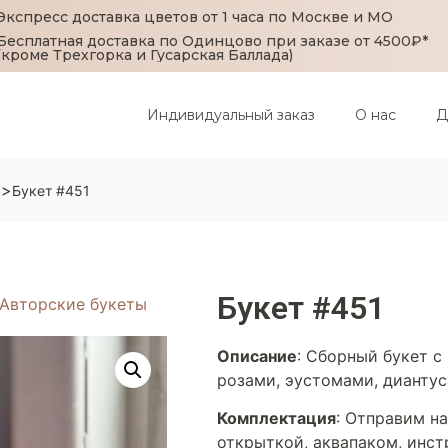
Экспресс доставка цветов от 1 часа по Москве и МО
Бесплатная доставка по Одинцово при заказе от 4500₽*
(кроме Трехгорка и Гусарская Баллада)
Индивидуальный заказ
О нас
Д
>
ы
Букет #451
Букет #451
Авторские букеты
Описание
:
Сборный букет с 
розами, эустомами, дианту
Комплектация
:
Отправим на 
открыткой, аквапаком, инст