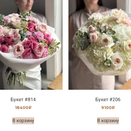
Букет #814
Букет #206
18400
9100
Р
Р
В корзину
В корзину