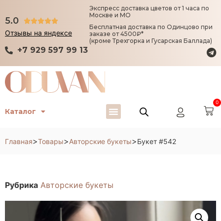
Экспресс доставка цветов от 1 часа по
Москве и МО
5.0





Бесплатная доставка по Одинцово при
Отзывы на яндексе
заказе от 4500₽*
(кроме Трехгорка и Гусарская Баллада)
+7 929 597 99 13
0
Каталог
>
>
>
Главная
Товары
Авторские букеты
Букет #542
Рубрика
Авторские букеты