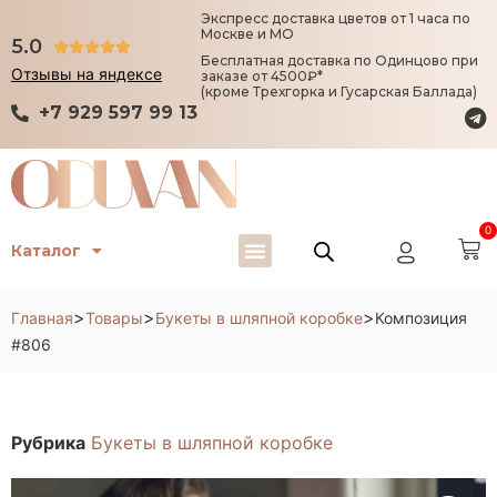
Экспресс доставка цветов от 1 часа по
Москве и МО
5.0





Бесплатная доставка по Одинцово при
Отзывы на яндексе
заказе от 4500₽*
(кроме Трехгорка и Гусарская Баллада)
+7 929 597 99 13
0
Каталог
>
>
>
Главная
Товары
Букеты в шляпной коробке
Композиция
#806
Рубрика
Букеты в шляпной коробке