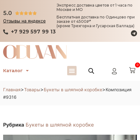
Экспресс доставка цветов от 1 часа по
Москве и МО
5.0





Бесплатная доставка по Одинцово при
Отзывы на яндексе
заказе от 4500₽*
(кроме Трехгорка и Гусарская Баллада)
+7 929 597 99 13
0
Каталог
>
>
>
Главная
Товары
Букеты в шляпной коробке
Композиция
#9316
Рубрика
Букеты в шляпной коробке