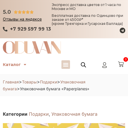
Экспресс доставка цветов от 1 часа по
Москве и МО
5.0





Бесплатная доставка по Одинцово при
Отзывы на яндексе
заказе от 4500₽*
(кроме Трехгорка и Гусарская Баллада)
+7 929 597 99 13
0
Каталог
>
>
>
Главная
Товары
Подарки
Упаковочная
>
бумага
Упаковочная бумага «Paperplanes»
Категории
Подарки
,
Упаковочная бумага