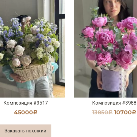
Композиция #3517
Композиция #3988
45000
13850
10700
Р
Р
Р
Заказать похожий