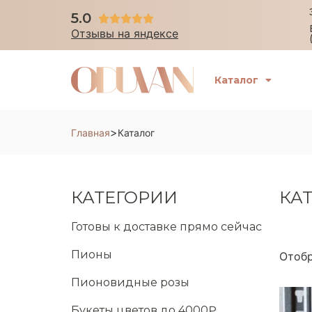
5.0





Отзывы на яндексе
Каталог
>
Главная
Каталог
КАТЕГОРИИ
КА
Готовы к доставке прямо сейчас
Пионы
Отобр
Пионовидные розы
Букеты цветов до 4000₽