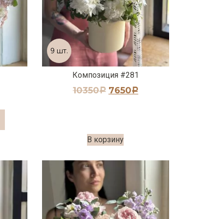
9 шт.
Композиция #281
10350
7650
Р
Р
В корзину