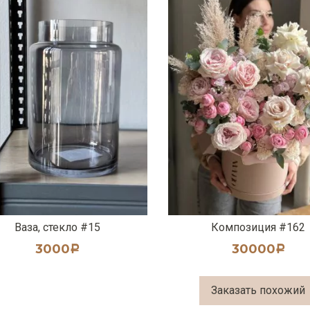
Ваза, стекло #15
Композиция #162
3000
30000
Р
Р
Заказать похожий