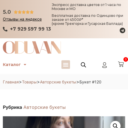
Экспресс доставка цветов от 1 часа по
Москве и МО
5.0





Бесплатная доставка по Одинцово при
Отзывы на яндексе
заказе от 4500₽*
(кроме Трехгорка и Гусарская Баллада)
+7 929 597 99 13
0
Каталог
>
>
>
Главная
Товары
Авторские букеты
Букет #120
Рубрика
Авторские букеты