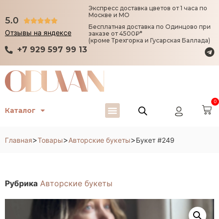
Экспресс доставка цветов от 1 часа по
Москве и МО
5.0





Бесплатная доставка по Одинцово при
Отзывы на яндексе
заказе от 4500₽*
(кроме Трехгорка и Гусарская Баллада)
+7 929 597 99 13
0
Каталог
>
>
>
Главная
Товары
Авторские букеты
Букет #249
Рубрика
Авторские букеты