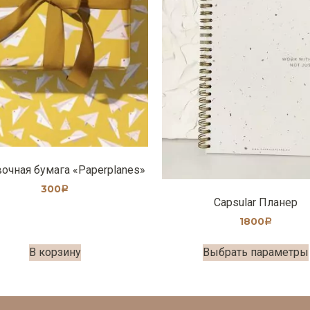
очная бумага «Paperplanes»
300
Р
Capsular Планер
1800
Р
В корзину
Выбрать параметры