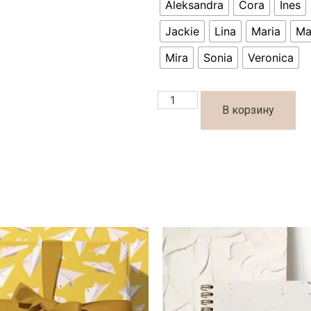
Aleksandra
Cora
Ines
Jackie
Lina
Maria
Ma
Mira
Sonia
Veronica
В корзину