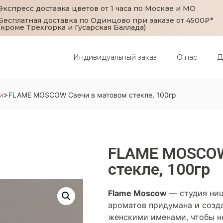
Экспресс доставка цветов от 1 часа по Москве и МО
Бесплатная доставка по Одинцово при заказе от 4500₽*
(кроме Трехгорка и Гусарская Баллада)
Индивидуальный заказ
О нас
Д
>
и
FLAME MOSCOW Свечи в матовом стекле, 100гр
FLAME MOSCOW
стекле, 100гр
Flame Moscow
— студия ни
ароматов придумана и созд
женскими именами, чтобы н