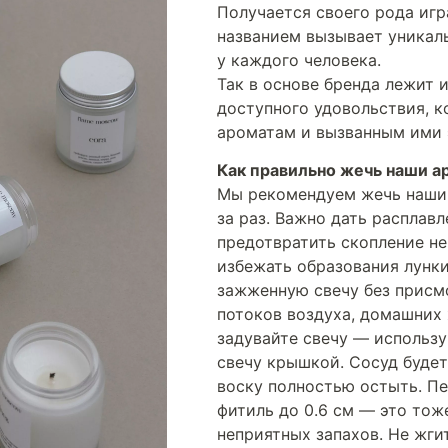
Получается своего рода игр
названием вызывает уникал
у каждого человека.
Так в основе бренда лежит 
доступного удовольствия, 
ароматам и вызванным ими
Как правильно жечь наши а
Мы рекомендуем жечь наши 
за раз. Важно дать расплав
предотвратить скопление не
избежать образования лунки
зажженную свечу без присм
потоков воздуха, домашних
задувайте свечу — использ
свечу крышкой. Сосуд будет
воску полностью остыть. П
фитиль до 0.6 см — это то
неприятных запахов. Не жгит